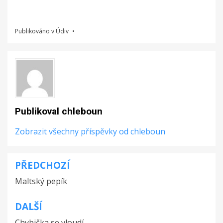
Publikováno v
Údiv
Publikoval
chleboun
Zobrazit všechny příspěvky od chleboun
PŘEDCHOZÍ
Navigace
Maltský pepík
pro
příspěvek
DALŠÍ
Chybička se vloudí