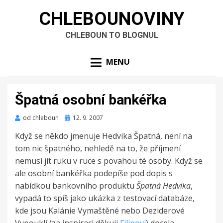
CHLEBOUNOVINY
CHLEBOUN TO BLOGNUL
MENU
Špatná osobní bankéřka
Zveřejněno
od
chleboun
12. 9. 2007
dne
Když se někdo jmenuje Hedvika Špatná, není na
tom nic špatného, nehledě na to, že příjmení
nemusí jít ruku v ruce s povahou té osoby. Když se
ale osobní bankéřka podepíše pod dopis s
nabídkou bankovního produktu
Špatná Hedvika
,
vypadá to spíš jako ukázka z testovací databáze,
kde jsou Kalánie Vymaštěné nebo Deziderové