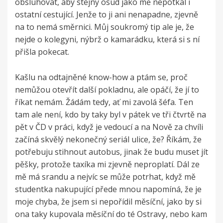
obsluhovat, aby stejný osud jako mě nepotkal i
ostatní cestující. Jenže to ji ani nenapadne, zjevně
na to nemá směrnici. Můj soukromý tip ale je, že
nejde o kolegyni, nýbrž o kamarádku, která si s ní
přišla pokecat.
Kašlu na odtajněné know-how a ptám se, proč
nemůžou otevřít další pokladnu, ale opáčí, že jí to
říkat nemám. Žádám tedy, ať mi zavolá šéfa. Ten
tam ale není, kdo by taky byl v pátek ve tři čtvrtě na
pět v ČD v práci, když je vedoucí a na Nově za chvíli
začíná skvělý nekonečný seriál ulice, že? Říkám, že
potřebuju stihnout autobus, jinak že budu muset jít
pěšky, protože taxíka mi zjevně neproplatí. Dál ze
mě má srandu a nejvíc se může potrhat, když mě
studentka nakupující přede mnou napomíná, že je
moje chyba, že jsem si nepořídil měsíční, jako by si
ona taky kupovala měsíční do té Ostravy, nebo kam