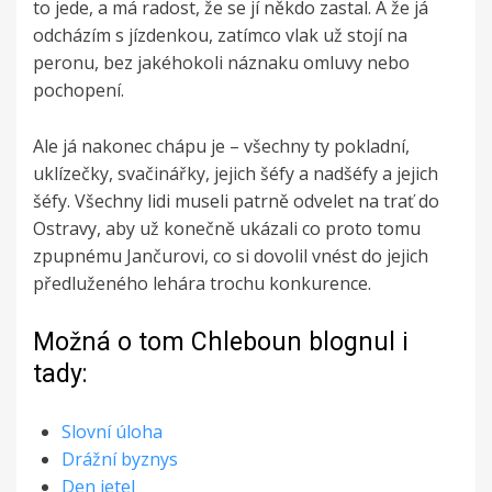
to jede, a má radost, že se jí někdo zastal. A že já
odcházím s jízdenkou, zatímco vlak už stojí na
peronu, bez jakéhokoli náznaku omluvy nebo
pochopení.
Ale já nakonec chápu je – všechny ty pokladní,
uklízečky, svačinářky, jejich šéfy a nadšéfy a jejich
šéfy. Všechny lidi museli patrně odvelet na trať do
Ostravy, aby už konečně ukázali co proto tomu
zpupnému Jančurovi, co si dovolil vnést do jejich
předluženého lehára trochu konkurence.
Možná o tom Chleboun blognul i
tady:
Slovní úloha
Drážní byznys
Den jetel