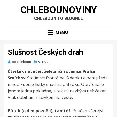
CHLEBOUNOVINY
CHLEBOUN TO BLOGNUL
MENU
Slušnost Českých drah
Zveřejněno
od
chleboun
9. 12. 2011
dne
Čtvrtek navečer, železniční stanice Praha-
Smíchov
: Stojím ve frontě na jízdenku a paní přede
mnou kupuje lístky snad na půl roku. Otevřená je
jenom jedna pokladna, a tak mi nezbývá než čekat.
Vlak dobíhám s jazykem na vestě.
Pátek (o den později), tamtéž
: Poučen včerejší