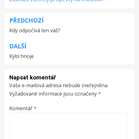
PŘEDCHOZÍ
Navigace
Kdy odpočívá ten váš?
pro
příspěvek
DALŠÍ
Kýbl hnoje
Napsat komentář
Vaše e-mailová adresa nebude zveřejněna.
Vyžadované informace jsou označeny
*
Komentář
*