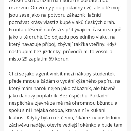
zkušeností dorážím na nádraží s dostatečnou
rezervou. Otevřeny jsou pokladny dvě, ale u té mojí
jsou zase jako na potvoru zákazníci lačnící
poznávat krásy vlasti z kupé vlaků Českých drah.
Fronta utěšeně narůstá s přibývajícím časem stejně
jako u té druhé. Do odjezdu posledního vlaku, na
který navazuje přípoj, zbývají takřka vteřiny. Když
nastoupím bez jízdenky, průvodčí mi to vosolí a
místo 29 zaplatím 69 korun.
Chci se jako agent vmísit mezi nákupy studentek
přede mnou a žádám o vydání kýženého papíru, na
který mám nárok nejen jako zákazník, ale hlavně
jako daňový poplatník. Bez úspěchu. Pokladní
nespěchá a zjevně ze mě má ohromnou bžundu a
spolu s ní i nějaká osoba, která s ní v kukani
klábosí. Kdyby byla co k čemu, říkám si v posledním
záchvěvu naděje, otevře vedlejší okénko a bude tam