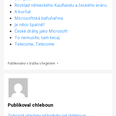
Rozklad německého Kauflandu a českého eráru
A kurňa!
Microsoftská bafuňařina
Je něco špatně?
České dráhy jako Microsoft
To nemusíte, tam kecaj
Telecome, Telecome
Publikováno v
Srážka s hegešem
Publikoval
chleboun
Zobrazit všechny příspěvky od chleboun