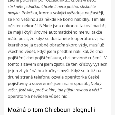
začne putování po rozcestníku…
Chcete-li něco,
stiskněte jedničku. Chcete-li něco jiného, stiskněte
dvojku.
Položka, kterou volající vyžaduje nejčastěji,
se krčí většinou až někde ke konci nabídky. Tím ale
očistec nekončí. Někde jsou dokonce takoví machři,
že mají i čtyři úrovně automatického menu, takže
máte pocit, že když se dostanete k operátorovi, na
kterého se já osobně obracím skoro vždy, musí už
všechno vědět, když jsem předtím naklikal, že chci
pojištění, chci pojištění auta, chci povinné ručení… V
tomto slzavém dni jsem zjistil, že ten křížový výslech
je jen zbytečná hra kočky s myší. Když se totiž na
druhé straně telefonu ozvala operátorka České
pojišťovny a suverénně jsem na ni spustil:
„Dobrý
večer, jistě víte, proč volám, tak půjdu rovnou k věci,“
operátorka nevěděla vůbec nic…
Možná o tom Chleboun blognul i