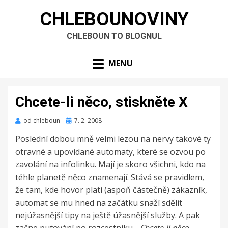
CHLEBOUNOVINY
CHLEBOUN TO BLOGNUL
MENU
Chcete-li něco, stiskněte X
Zveřejněno
od
chleboun
7. 2. 2008
dne
Poslední dobou mně velmi lezou na nervy takové ty
otravné a upovídané automaty, které se ozvou po
zavolání na infolinku. Mají je skoro všichni, kdo na
téhle planetě něco znamenají. Stává se pravidlem,
že tam, kde hovor platí (aspoň částečně) zákazník,
automat se mu hned na začátku snaží sdělit
nejúžasnější tipy na ještě úžasnější služby. A pak