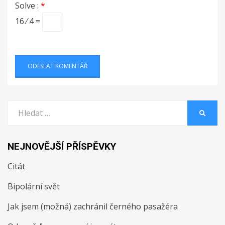
Solve :
*
16 ⁄ 4 =
Vyhledat:
HLEDA
NEJNOVĚJŠÍ PŘÍSPĚVKY
Citát
Bipolární svět
Jak jsem (možná) zachránil černého pasažéra