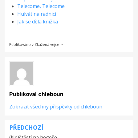
Telecome, Telecome
Hulvát na radnici
Jak se dělá knížka
Publikováno v
Zkažená vejce
Publikoval
chleboun
Zobrazit všechny příspěvky od chleboun
PŘEDCHOZÍ
Navigace
(Ne)štěstí na hegeše