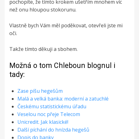
pochopíte, že tímto krokem ušetřím mnohem víc
než onu hloupou stokorunu.
Vlastně bych Vám měl poděkovat, otevřeli jste mi
oči.
Takže tímto děkuji a sbohem.
Možná o tom Chleboun blognul i
tady:
Zase píšu hegešům
Malá a velká banka: moderní a zatuchlé
Českému statistickému úřadu
Veselou noc přeje Telecom
Unicredit. Jak klasické!
Další píchání do hnízda hegešů
Dopis do banky