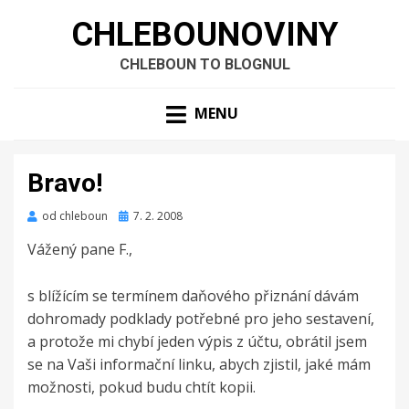
CHLEBOUNOVINY
CHLEBOUN TO BLOGNUL
MENU
Bravo!
Zveřejněno
od
chleboun
7. 2. 2008
dne
Vážený pane F.,
s blížícím se termínem daňového přiznání dávám
dohromady podklady potřebné pro jeho sestavení,
a protože mi chybí jeden výpis z účtu, obrátil jsem
se na Vaši informační linku, abych zjistil, jaké mám
možnosti, pokud budu chtít kopii.