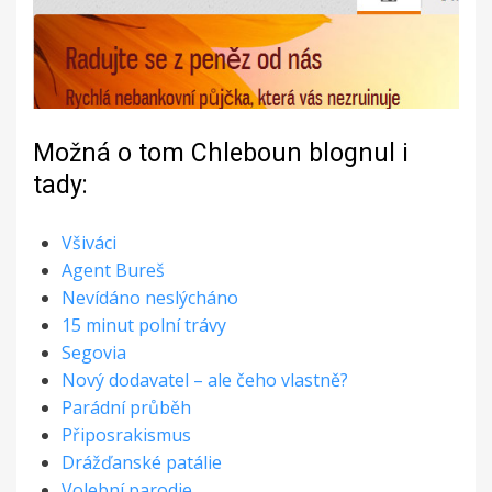
Možná o tom Chleboun blognul i
tady:
Všiváci
Agent Bureš
Nevídáno neslýcháno
15 minut polní trávy
Segovia
Nový dodavatel – ale čeho vlastně?
Parádní průběh
Připosrakismus
Drážďanské patálie
Volební parodie