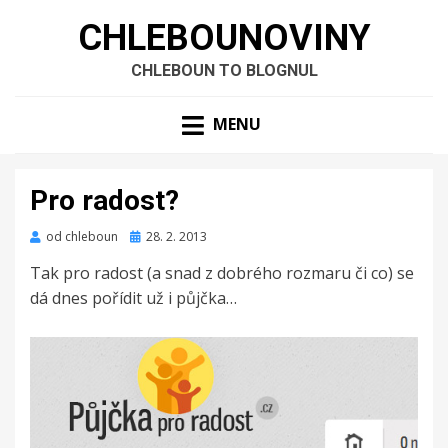
CHLEBOUNOVINY
CHLEBOUN TO BLOGNUL
MENU
Pro radost?
Zveřejněno
od
chleboun
28. 2. 2013
dne
Tak pro radost (a snad z dobrého rozmaru či co) se
dá dnes pořídit už i půjčka…