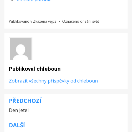
Publikováno v
Zkažená vejce
Označeno
dnešní svět
Publikoval
chleboun
Zobrazit všechny příspěvky od chleboun
PŘEDCHOZÍ
Navigace
Den jetel
pro
příspěvek
DALŠÍ