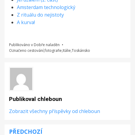
Amsterdam technologický
Z rituálu do nejistoty
A kurva!
Publikováno v
Dobře naladěn
Označeno
cestování
,
fotografie
,
Itálie
,
Toskánsko
Publikoval
chleboun
Zobrazit všechny příspěvky od chleboun
PŘEDCHOZÍ
Navigace