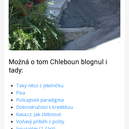
Možná o tom Chleboun blognul i
tady:
Taky něco z jídelníčku
Pisa
Policajtské paradigma
Dobrodružství s kreditkou
Kasa.cz: Jak zblbnout
Voňavý příběh z pošty
Jeruzalém (2. část)