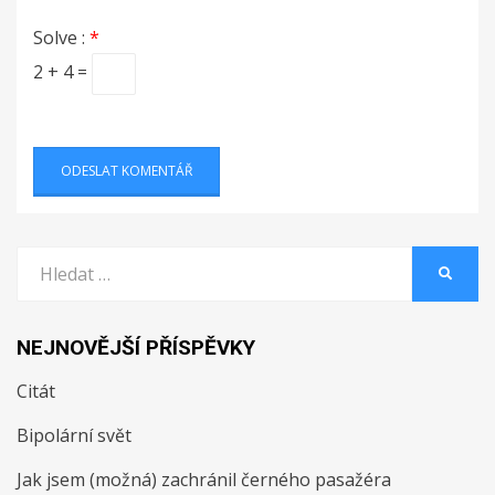
Solve :
*
2 + 4 =
Vyhledat:
HLEDA
NEJNOVĚJŠÍ PŘÍSPĚVKY
Citát
Bipolární svět
Jak jsem (možná) zachránil černého pasažéra