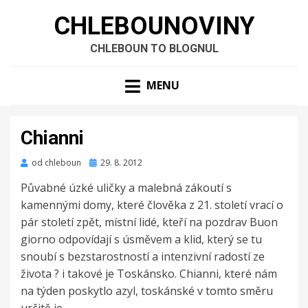
CHLEBOUNOVINY
CHLEBOUN TO BLOGNUL
MENU
Chianni
Zveřejněno
od
chleboun
29. 8. 2012
dne
Půvabné úzké uličky a malebná zákoutí s
kamennými domy, které člověka z 21. století vrací o
pár století zpět, místní lidé, kteří na pozdrav Buon
giorno odpovídají s úsměvem a klid, který se tu
snoubí s bezstarostností a intenzivní radostí ze
života ? i takové je Toskánsko. Chianni, které nám
na týden poskytlo azyl, toskánské v tomto směru