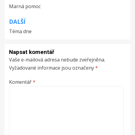
Marná pomoc
pro
příspěvek
DALŠÍ
Téma dne
Napsat komentář
Vaše e-mailová adresa nebude zveřejněna.
Vyžadované informace jsou označeny
*
Komentář
*