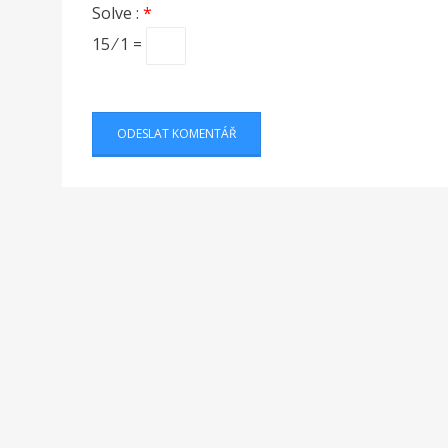
Solve :
*
15 ⁄ 1 =