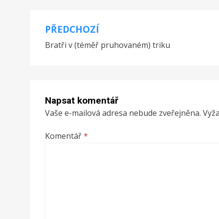
PŘEDCHOZÍ
Navigace
Bratři v (téměř pruhovaném) triku
pro
příspěvek
Napsat komentář
Vaše e-mailová adresa nebude zveřejněna.
Vyž
Komentář
*