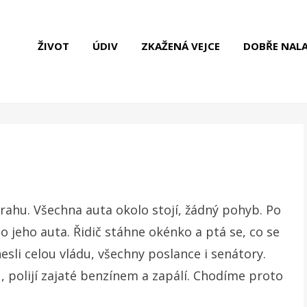
ŽIVOT
ÚDIV
ZKAŽENÁ VEJCE
DOBŘE NAL
Prahu. Všechna auta okolo stojí, žádný pohyb. Po
 jeho auta. Řidič stáhne okénko a ptá se, co se
nesli celou vládu, všechny poslance i senátory.
, polijí zajaté benzínem a zapálí. Chodíme proto