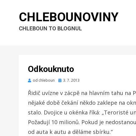
CHLEBOUNOVINY
CHLEBOUN TO BLOGNUL
Odkouknuto
Zveřejněno
od
chleboun
3. 7. 2013
dne
Řidič uvízne v zácpě na hlavním tahu na 
nějaké době čekání někdo zaklepe na okno
stalo. Dvojice u okénka říká: „Teroristé u
Požadují 10 milionů. Pokud je nedostanou
od auta k autu a děláme sbírku.“