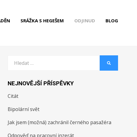
ADĚN
SRÁŽKA S HEGEŠEM
ODJINUD
BLOG
Vyhledat:
HLEDAT
NEJNOVĚJŠÍ PŘÍSPĚVKY
Citát
Bipolární svět
Jak jsem (možná) zachránil černého pasažéra
Odpověď na pracovní inzerát