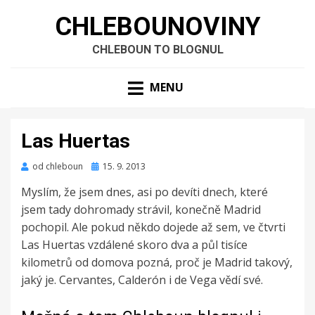
CHLEBOUNOVINY
CHLEBOUN TO BLOGNUL
MENU
Las Huertas
Zveřejněno
od
chleboun
15. 9. 2013
dne
Myslím, že jsem dnes, asi po devíti dnech, které
jsem tady dohromady strávil, konečně Madrid
pochopil. Ale pokud někdo dojede až sem, ve čtvrti
Las Huertas vzdálené skoro dva a půl tisíce
kilometrů od domova pozná, proč je Madrid takový,
jaký je. Cervantes, Calderón i de Vega vědí své.