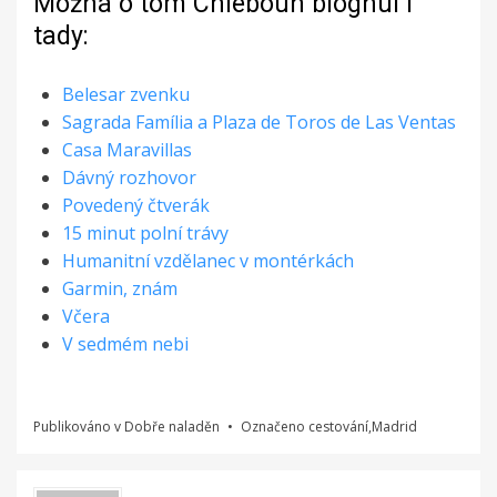
Možná o tom Chleboun blognul i
tady:
Belesar zvenku
Sagrada Família a Plaza de Toros de Las Ventas
Casa Maravillas
Dávný rozhovor
Povedený čtverák
15 minut polní trávy
Humanitní vzdělanec v montérkách
Garmin, znám
Včera
V sedmém nebi
Publikováno v
Dobře naladěn
Označeno
cestování
,
Madrid