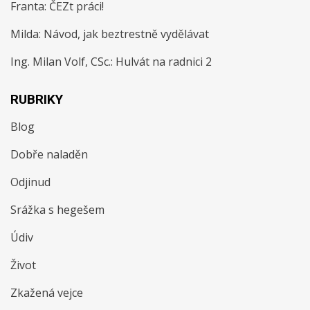
Franta
:
ČEZt práci!
Milda
:
Návod, jak beztrestně vydělávat
Ing. Milan Volf, CSc.
:
Hulvát na radnici 2
RUBRIKY
Blog
Dobře naladěn
Odjinud
Srážka s hegešem
Údiv
Život
Zkažená vejce