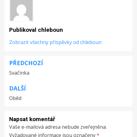
Publikoval
chleboun
Zobrazit všechny příspěvky od chleboun
PŘEDCHOZÍ
Navigace
Svačinka
pro
příspěvek
DALŠÍ
Oběd
Napsat komentář
Vaše e-mailová adresa nebude zveřejněna.
Vyžadované informace jsou označeny
*