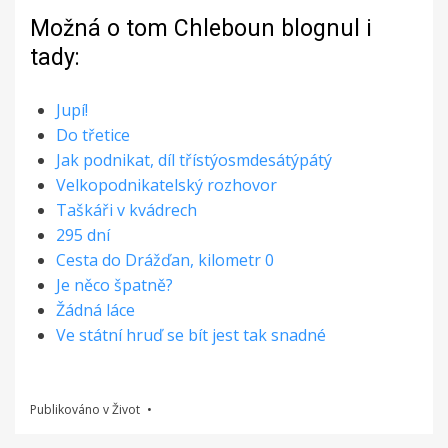
Možná o tom Chleboun blognul i
tady:
Jupí!
Do třetice
Jak podnikat, díl třístýosmdesátýpátý
Velkopodnikatelský rozhovor
Taškáři v kvádrech
295 dní
Cesta do Drážďan, kilometr 0
Je něco špatně?
Žádná láce
Ve státní hruď se bít jest tak snadné
Publikováno v
Život