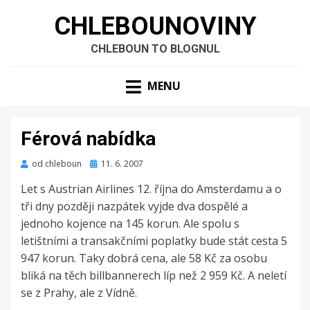
CHLEBOUNOVINY
CHLEBOUN TO BLOGNUL
MENU
Férová nabídka
Zveřejněno
od
chleboun
11. 6. 2007
dne
Let s Austrian Airlines 12. října do Amsterdamu a o
tři dny později nazpátek vyjde dva dospělé a
jednoho kojence na 145 korun. Ale spolu s
letištními a transakčními poplatky bude stát cesta 5
947 korun. Taky dobrá cena, ale 58 Kč za osobu
bliká na těch billbannerech líp než 2 959 Kč. A neletí
se z Prahy, ale z Vídně.