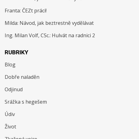
Franta
:
ČEZt práci!
Milda
:
Návod, jak beztrestně vydělávat
Ing. Milan Volf, CSc.
:
Hulvát na radnici 2
RUBRIKY
Blog
Dobře naladěn
Odjinud
Srážka s hegešem
Údiv
Život