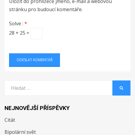
Uložit do prohlížeče jméno, e-mail a webovou
stránku pro budoucí komentáře.
Solve :
*
28 + 25 =
Vyhledat:
HLEDA
NEJNOVĚJŠÍ PŘÍSPĚVKY
Citát
Bipolární svět