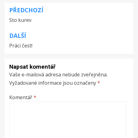
PŘEDCHOZÍ
Navigace
Sto kurev
pro
příspěvek
DALŠÍ
Práci čest!
Napsat komentář
Vaše e-mailová adresa nebude zveřejněna.
Vyžadované informace jsou označeny
*
Komentář
*