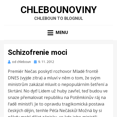
CHLEBOUNOVINY
CHLEBOUN TO BLOGNUL
MENU
Schizofrenie moci
Zveřejněno
od
chleboun
9. 11. 2012
dne
Premiér Nečas poskytl rozhovor Mladé frontě
DNES (vyjde zítra) a mluví v něm o tom, že svým
ministrům zakázal mluvit o nepopulárním šetření a
škrtání. No dyť! Lidem už huby zavřel, teď budou ve
snaze přemalovat republiku na Potěmkinův ráj na
řadě ministři. Je to opravdu tragikomická postava
českých dějin, tenhle Péťa Nečásků! Možná by si