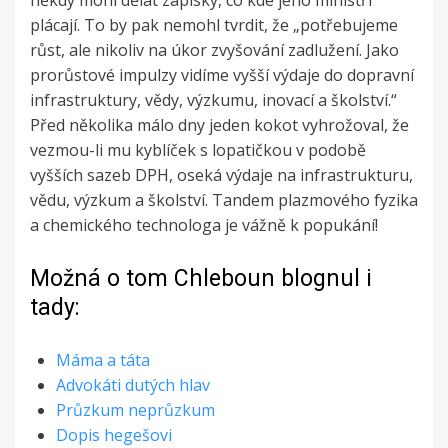
někdy mohl dělat zápisky, co kde jeho ministři
plácají. To by pak nemohl tvrdit, že „potřebujeme
růst, ale nikoliv na úkor zvyšování zadlužení. Jako
prorůstové impulzy vidíme vyšší výdaje do dopravní
infrastruktury, vědy, výzkumu, inovací a školství.“
Před několika málo dny jeden kokot vyhrožoval, že
vezmou-li mu kyblíček s lopatičkou v podobě
vyšších sazeb DPH, oseká výdaje na infrastrukturu,
vědu, výzkum a školství. Tandem plazmového fyzika
a chemického technologa je vážně k popukání!
Možná o tom Chleboun blognul i
tady:
Máma a táta
Advokáti dutých hlav
Průzkum neprůzkum
Dopis hegešovi