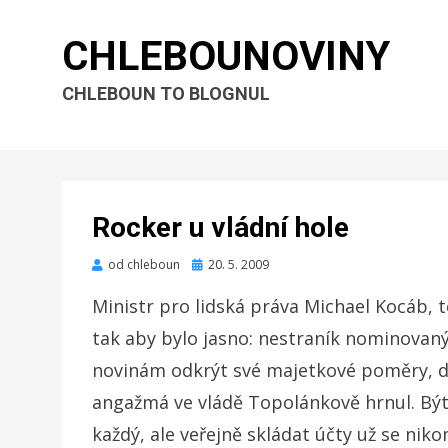
CHLEBOUNOVINY
CHLEBOUN TO BLOGNUL
Rocker u vládní hole
Zveřejněno
od
chleboun
20. 5. 2009
dne
Ministr pro lidská práva Michael Kocáb, 
tak aby bylo jasno: nestraník nominovan
novinám odkrýt své majetkové poměry, do
angažmá ve vládě Topolánkově hrnul. Být 
každý, ale veřejně skládat účty už se nik