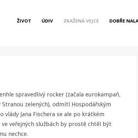
ŽIVOT
ÚDIV
ZKAŽENÁ VEJCE
DOBŘE NAL
tenhle spravedlivý rocker (začala eurokampaň,
ý Stranou zelených), odmítl Hospodářským
 vlády Jana Fischera se ale po krátkém
ve veřejných službách by prostě chtěl být
omu nechce.