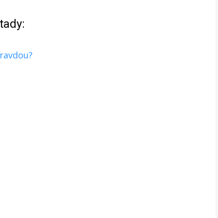
tady:
pravdou?