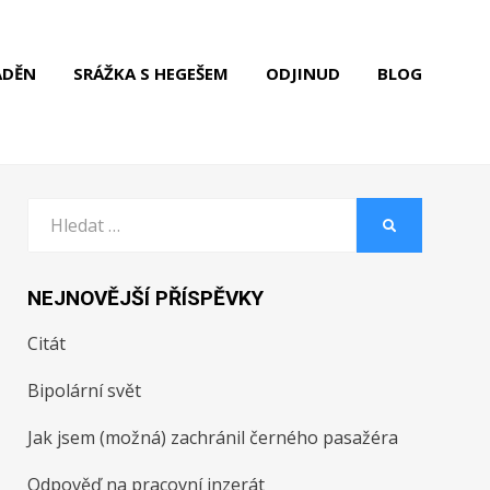
ADĚN
SRÁŽKA S HEGEŠEM
ODJINUD
BLOG
Vyhledat:
HLEDAT
NEJNOVĚJŠÍ PŘÍSPĚVKY
Citát
Bipolární svět
Jak jsem (možná) zachránil černého pasažéra
Odpověď na pracovní inzerát