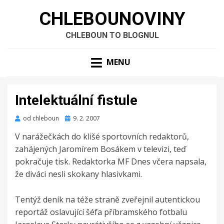
CHLEBOUNOVINY
CHLEBOUN TO BLOGNUL
MENU
Intelektuální fistule
Zveřejněno
od
chleboun
9. 2. 2007
dne
V narážečkách do klišé sportovních redaktorů,
zahájených Jaromírem Bosákem v televizi, teď
pokračuje tisk. Redaktorka MF Dnes včera napsala,
že diváci nesli skokany hlasivkami.
Tentýž deník na téže straně zveřejnil autentickou
reportáž oslavující šéfa příbramského fotbalu