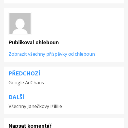
Publikoval
chleboun
Zobrazit všechny příspěvky od chleboun
PŘEDCHOZÍ
Navigace
Google AdChaos
pro
příspěvek
DALŠÍ
Všechny Janečkovy lžililie
Napsat komentář