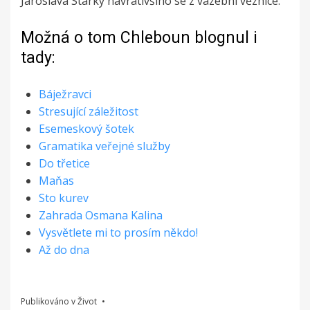
Jaroslava Starky navrátivšího se z vazební věznice.
Možná o tom Chleboun blognul i
tady:
Báježravci
Stresující záležitost
Esemeskový šotek
Gramatika veřejné služby
Do třetice
Maňas
Sto kurev
Zahrada Osmana Kalina
Vysvětlete mi to prosím někdo!
Až do dna
Publikováno v
Život